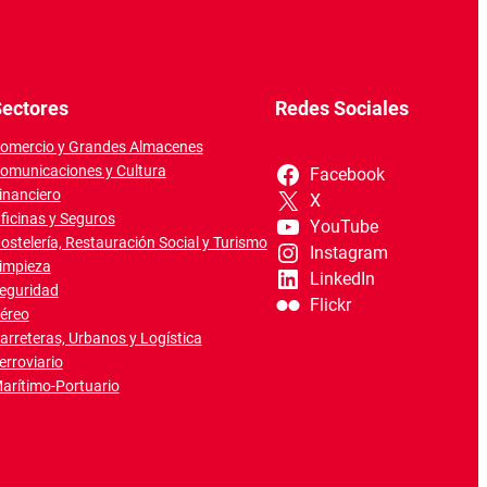
ectores
Redes Sociales
omercio y Grandes Almacenes
omunicaciones y Cultura
Facebook
inanciero
X
ficinas y Seguros
YouTube
ostelería, Restauración Social y Turismo
Instagram
impieza
LinkedIn
eguridad
Flickr
éreo
arreteras, Urbanos y Logística
erroviario
arítimo-Portuario