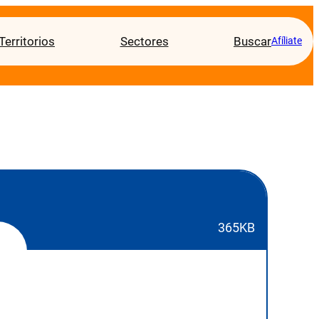
Territorios
Sectores
Buscar
Afíliate
365KB