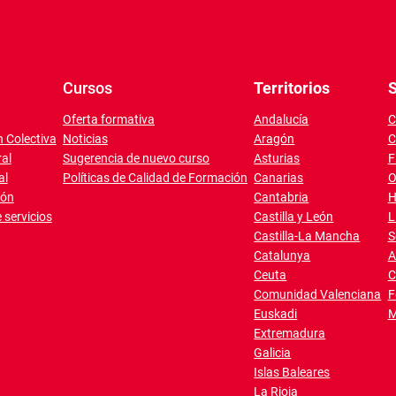
Cursos
Territorios
S
Oferta formativa
Andalucía
C
 Colectiva
Noticias
Aragón
C
al
Sugerencia de nuevo curso
Asturias
F
al
Políticas de Calidad de Formación
Canarias
O
ión
Cantabria
H
 servicios
Castilla y León
L
Castilla-La Mancha
S
Catalunya
A
Ceuta
C
Comunidad Valenciana
F
Euskadi
M
Extremadura
Galicia
Islas Baleares
La Rioja