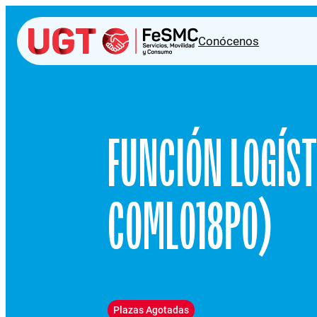
Conócenos
FUNCIÓN LOGÍST
COML018PO)
Plazas Agotadas