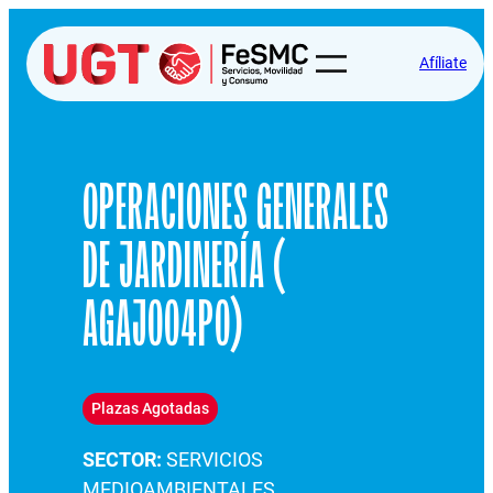
Afíliate
OPERACIONES GENERALES
DE JARDINERÍA (
AGAJ004PO)
Plazas Agotadas
SECTOR:
SERVICIOS
MEDIOAMBIENTALES