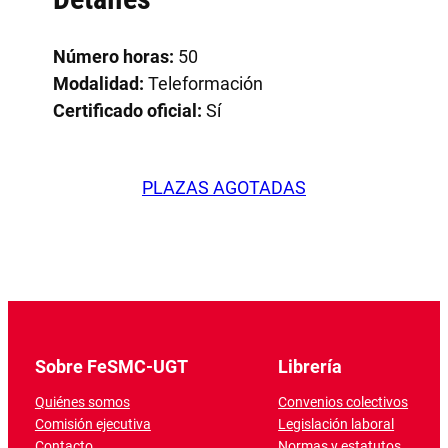
Número horas:
50
Modalidad:
Teleformación
Certificado oficial:
Sí
PLAZAS AGOTADAS
Sobre FeSMC-UGT
Librería
Quiénes somos
Convenios colectivos
Comisión ejecutiva
Legislación laboral
Contacto
Normas y estatutos