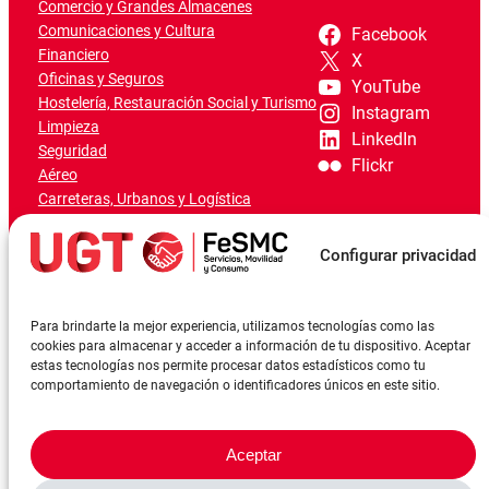
Comercio y Grandes Almacenes
Comunicaciones y Cultura
Facebook
Financiero
X
Oficinas y Seguros
YouTube
Hostelería, Restauración Social y Turismo
Instagram
Limpieza
LinkedIn
Seguridad
Flickr
Aéreo
Carreteras, Urbanos y Logística
Ferroviario
Marítimo-Portuario
Configurar privacidad
Para brindarte la mejor experiencia, utilizamos tecnologías como las
cookies para almacenar y acceder a información de tu dispositivo. Aceptar
estas tecnologías nos permite procesar datos estadísticos como tu
comportamiento de navegación o identificadores únicos en este sitio.
Aceptar