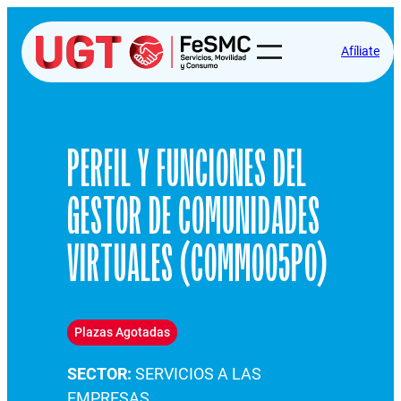
Afíliate
PERFIL Y FUNCIONES DEL
GESTOR DE COMUNIDADES
VIRTUALES (COMM005PO)
Plazas Agotadas
SECTOR:
SERVICIOS A LAS
EMPRESAS