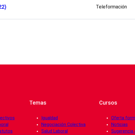
22)
Teleformación
Temas
Cursos
ectivos
Igualdad
Oferta form
boral
Negociación Colectiva
Noticias
atutos
Salud Laboral
Sugerencia 