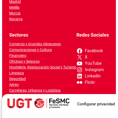
Madrid
Melilla
Murcia
Navarra
Sectores
Redes Sociales
Comercio y Grandes Almacenes
Comunicaciones y Cultura
Facebook
Financiero
X
Oficinas y Seguros
YouTube
Hostelería, Restauración Social y Turismo
Instagram
Limpieza
LinkedIn
Seguridad
Flickr
Aéreo
Carreteras, Urbanos y Logística
Ferroviario
Marítimo-Portuario
Configurar privacidad