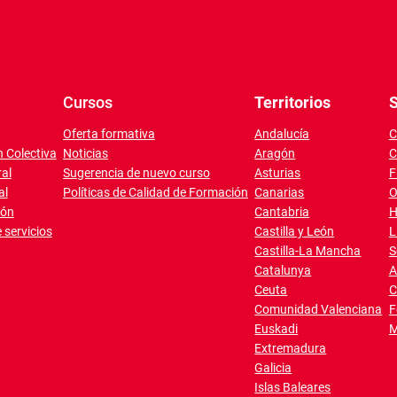
Cursos
Territorios
S
Oferta formativa
Andalucía
C
 Colectiva
Noticias
Aragón
C
al
Sugerencia de nuevo curso
Asturias
F
al
Políticas de Calidad de Formación
Canarias
O
ión
Cantabria
H
 servicios
Castilla y León
L
Castilla-La Mancha
S
Catalunya
A
Ceuta
C
Comunidad Valenciana
F
Euskadi
M
Extremadura
Galicia
Islas Baleares