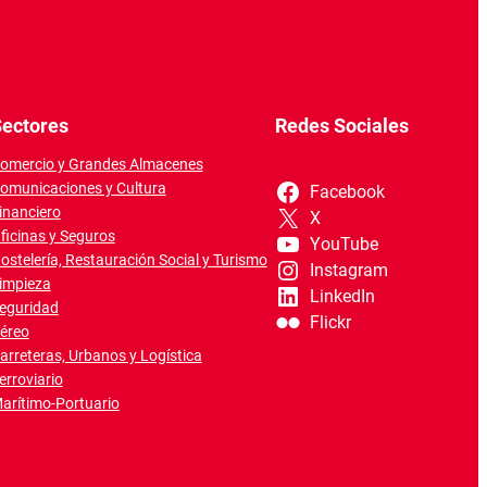
ectores
Redes Sociales
omercio y Grandes Almacenes
omunicaciones y Cultura
Facebook
inanciero
X
ficinas y Seguros
YouTube
ostelería, Restauración Social y Turismo
Instagram
impieza
LinkedIn
eguridad
Flickr
éreo
arreteras, Urbanos y Logística
erroviario
arítimo-Portuario